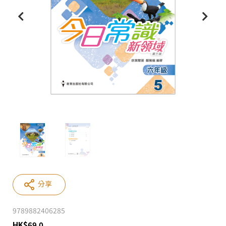
分享
9789882406285
HK
$
69.0