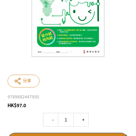
分享
9789882447950
HK
$
97.0
Quantity