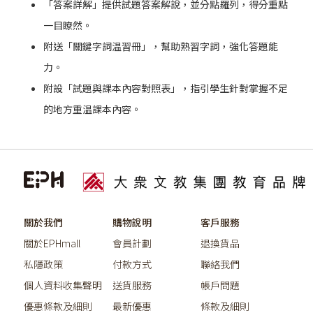
「答案詳解」提供試題答案解說，並分點羅列，得分重點
一目瞭然。
附送「關鍵字詞温習冊」，幫助熟習字詞，強化答題能
力。
附設「試題與課本內容對照表」，指引學生針對掌握不足
的地方重温課本內容。
關於我們
購物說明
客戶服務
關於EPHmall
會員計劃
退換貨品
私隱政策
付款方式
聯絡我們
個人資料收集聲明
送貨服務
帳戶問題
優惠條款及細則
最新優惠
條款及細則