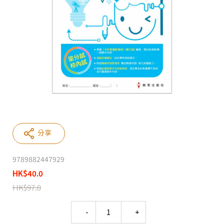
分享
9789882447929
HK
$
40.0
HK
$
97.0
Quantity