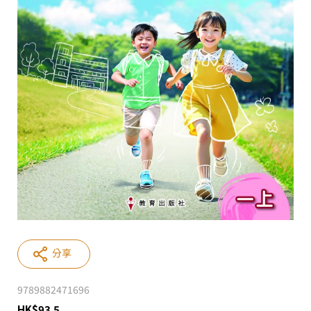
分享
9789882471696
HK
$
93.5