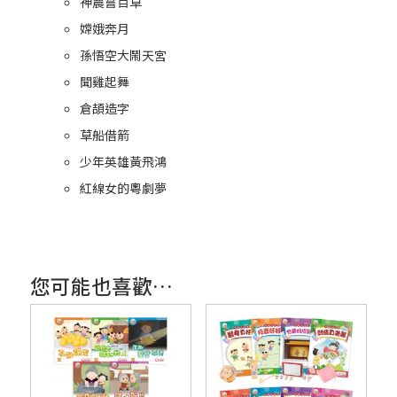
神農嘗百草
嫦娥奔月
孫悟空大鬧天宮
聞雞起舞
倉頡造字
草船借箭
少年英雄黃飛鴻
紅線女的粵劇夢
您可能也喜歡…