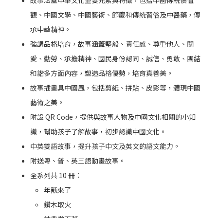
觀、中國文學、中國藝術、節慶和傳統習俗及中醫藥，傳
承中華精神。
強調品格培育，故事涵蓋堅毅、責任感、尊重他人、關
愛、勤勞、承擔精神、國民身份認同、誠信、勇敢、團結
和諧多方面內容，塑造品格優勢，培育真善美。
故事插畫具中國風，包括剪紙、拼貼、皮影等，體現中國
藝術之美。
附設 QR Code，提供與故事人物及中國文化相關的小知
識，幫助孩子了解故事，初步認識中國文化。
中英雙語故事，提升孩子中文及英文的語文能力。
附送粵、普、英三語動畫故事。
全系列共 10 冊：
年獸來了
鑽木取火