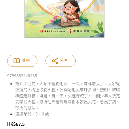
試閱
分享
9789882449435
簡介：從前，人類不懂得用火。一次，森林着火了，大家從
燃燒的大樹上取得火種，便開始用火來烤食物、照明、取暖
和趕走野獸。可是，有一天，火種熄滅了。一個少年人決定
去尋找火種。最後他因看到鳥啄樹木發出火花，想出了鑽木
取火的辦法。
適讀年齡：3 – 6 歲
HK
$
67.5