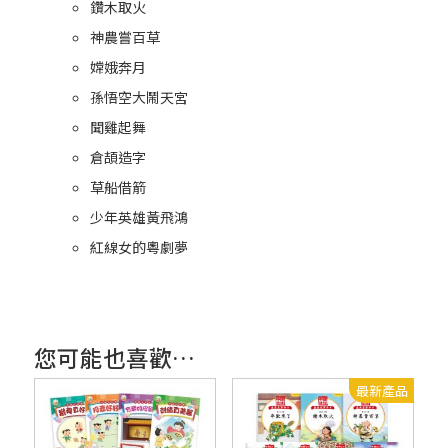
鑽木取火
神農嘗百草
嫦娥奔月
孫悟空大鬧天宮
聞雞起舞
倉頡造字
草船借箭
少年英雄黃飛鴻
紅線女的粵劇夢
您可能也喜歡…
最新產品