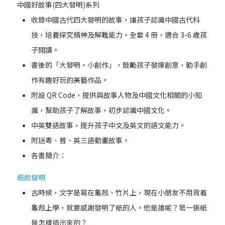
中國好故事(四大發明)系列
收錄中國古代四大發明的故事，讓孩子認識中國古代科
技，培養探究精神及解難能力。全套 4 冊，適合 3-6 歲孩
子閱讀。
書後的「大發明‧小創作」，鼓勵孩子發揮創意，動手創
作有趣好玩的美藝作品。
附設 QR Code，提供與故事人物及中國文化相關的小知
識，幫助孩子了解故事，初步認識中國文化。
中英雙語故事，提升孩子中文及英文的語文能力。
附送粵、普、英三語動畫故事。
各書簡介：
紙的發明
古時候，文字是寫在龜殼、竹片上，現在小朋友不用背着
龜殼上學，就要感謝發明了紙的人。他是誰呢？第一張紙
是怎樣造出來的？