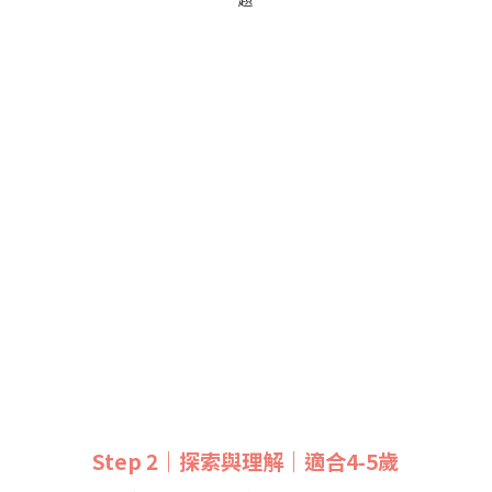
Step 2｜探索與理解｜適合4-5歲
利用數字進行計算、掌握圖形特性、學會用比較詞表達、區分
物品屬性並進行分類、找出排列規律、加強對空間概念