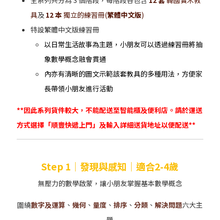
全系列共分為 3 個階段，每階段各包含
12 套
韓國實木教
具
及
12 本
獨立的練習冊(
繁體中文版
)
特設繁體中文版練習冊
以日常生活故事為主題，小朋友可以透過練習冊將抽
象數學概念融會貫通
內亦有清晰的圖文示範該套教具的多種用法，方便家
長帶領小朋友進行活動
**因此系列貨件較大，不能配送至智能櫃及便利店。請於運送
方式選擇「順豐快遞上門」及輸入詳細送貨地址以便配送**
Step 1｜發現與感知｜適合2-4歲
無壓力的數學啟蒙，讓小朋友掌握基本數學概念
圍繞
數字及運算
、
幾何
、
量度
、
排序
、
分類
、
解決問題
六大主
題