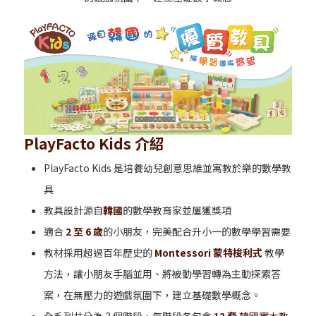
PlayFacto Kids 介紹
PlayFacto Kids 是培養幼兒創意思維並寓教於樂的數學教
具
教具設計源自
韓國
的數學教育家並屢獲獎項
適合
2 至 6 歲
的小朋友，完美配合升小一的數學學習需要
教材採用超過百年歷史的
Montessori 蒙特梭利
式
教學
方法，讓小朋友手腦並用、將被動學習轉為主動探索答
案，在無壓力的遊戲氛圍下，建立基礎數學概念。