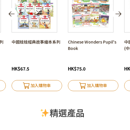
系列
中國娃娃經典故事繪本系列
Chinese Wonders Pupil's
中
Book
(
HK
$
67.5
HK
$
75.0
H
加入購物車
加入購物車
精選產品