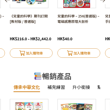
 –
《兒童的科學》期刊訂閱
兒童的科學 – 256(普通版) –
兒童
[教材版 / 普通版]
電磁感應原理大剖析
手
HK
$
216.0
HK
$
2,442.0
HK
$
40.0
H
–
加入購物車
加入購物車
暢銷產品
傳承中華文化
補充練習
升小銜接
點讀