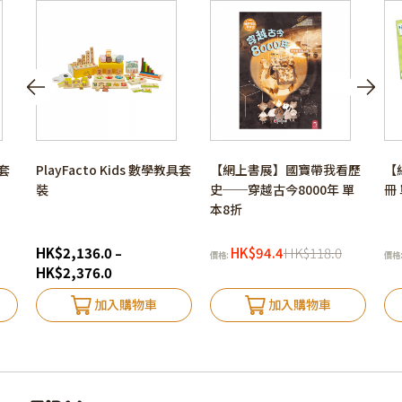
套
PlayFacto Kids 數學教具套
【網上書展】國寶帶我看歷
【
裝
史──穿越古今8000年 單
冊
本8折
HK
$
2,136.0
HK
$
94.4
HK
$
118.0
–
價格:
價格
HK
$
2,376.0
加入購物車
加入購物車