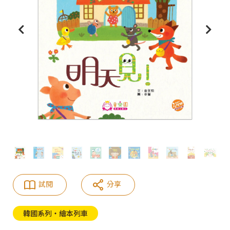
試閱
分享
韓國系列‧繪本列車