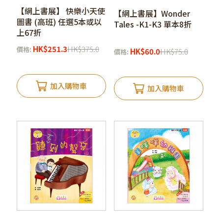
【網上書展】 快樂小天使
【網上書展】Wonder
圖書 (高班) 任選5本或以
Tales -K1-K3 單本8折
上67折
HK
$
251.3
HK
$
375.0
價格:
HK
$
60.0
HK
$
75.0
價格:
加入購物車
加入購物車