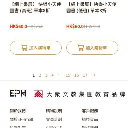
【網上書展】 快樂小天使
【網上書展】快樂小天使
圖書 (高班) 單本8折
圖書 (低班) 單本8折
HK
$
60.0
HK
$
75.0
HK
$
60.0
HK
$
75.0
加入購物車
加入購物車
1
2
3
4
…
15
16
17
→
關於我們
購物說明
客戶服務
關於EPHmall
會員計劃
退換貨品
私隱政策
付款方式
聯絡我們