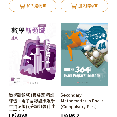
加入購物車
加入購物車
數學新領域 (套裝連 精進
Secondary
練習、電子書認証卡及學
Mathematics in Focus
生資源網) (分課釘裝) | 中
(Compulsory Part)
四至中六
HKDSE 360 Exam
HK
$
339.0
HK
$
160.0