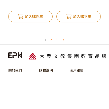
Preparation Book l S4-
S6
加入購物車
加入購物車
1
2
3
→
關於我們
購物說明
客戶服務
關於EPHmall
會員計劃
退換貨品
私隱政策
付款方式
聯絡我們
個人資料收集聲明
送貨服務
帳戶問題
優惠條款及細則
最新優惠
條款及細則