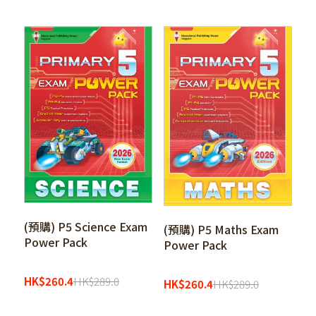
(預購) P5 Science Exam
(預購) P5 Maths Exam
Power Pack
Power Pack
HK
$
260.4
HK
$
289.0
HK
$
260.4
HK
$
289.0