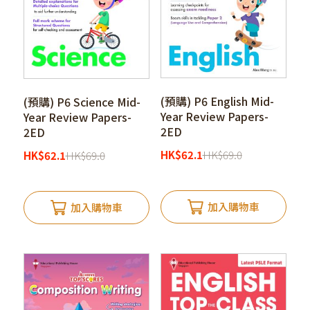
(預購) P6 English Mid-
(預購) P6 Science Mid-
Year Review Papers-
Year Review Papers-
2ED
2ED
HK
$
62.1
HK
$
69.0
HK
$
62.1
HK
$
69.0
加入購物車
加入購物車