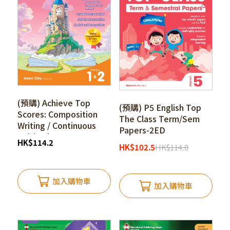
(預購) Achieve Top
(預購) P5 English Top
Scores: Composition
The Class Term/Sem
Writing / Continuous
Papers-2ED
Writing l P1-P4
HK
$
114.2
HK
$
102.5
HK
$
114.0
加入購物車
加入購物車