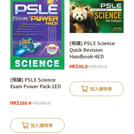
(預購) PSLE Science
Quick Revision
Handbook-4ED
HK
$
90.8
HK
$
101.0
(預購) PSLE Science
Exam Power Pack-2ED
加入購物車
HK
$
260.4
HK
$
286.0
加入購物車