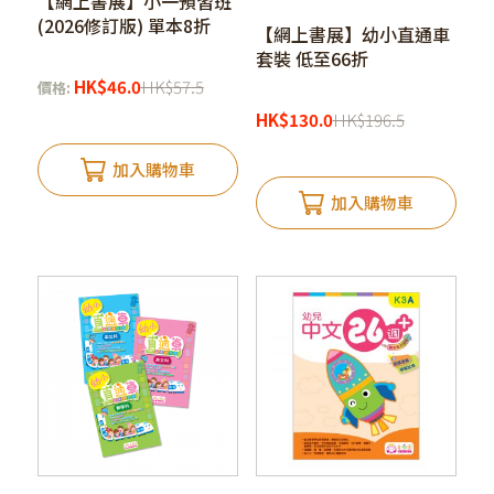
【網上書展】小一預習班
(2026修訂版) 單本8折
【網上書展】幼小直通車
套裝 低至66折
HK
$
46.0
HK
$
57.5
價格:
HK
$
130.0
HK
$
196.5
加入購物車
加入購物車