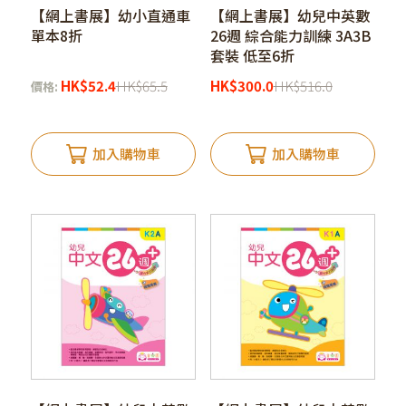
【網上書展】幼小直通車
【網上書展】幼兒中英數
單本8折
26週 綜合能力訓練 3A3B
套裝 低至6折
HK
$
52.4
HK
$
65.5
HK
$
300.0
HK
$
516.0
價格:
加入購物車
加入購物車