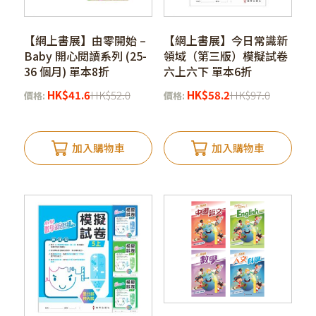
【網上書展】由零開始 –
【網上書展】今日常識新
Baby 開心閱讀系列 (25-
領域（第三版）模擬試卷
36 個月) 單本8折
六上六下 單本6折
HK
$
41.6
HK
$
52.0
HK
$
58.2
HK
$
97.0
價格:
價格:
加入購物車
加入購物車