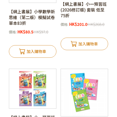
【網上書展】小一預習班
(2026修訂版) 套裝 低至
【網上書展】小學數學新
75折
思維（第二版）模擬試卷
單本83折
HK
$
201.0
HK
$
268.0
價格:
HK
$
80.5
HK
$
97.0
價格:
加入購物車
加入購物車