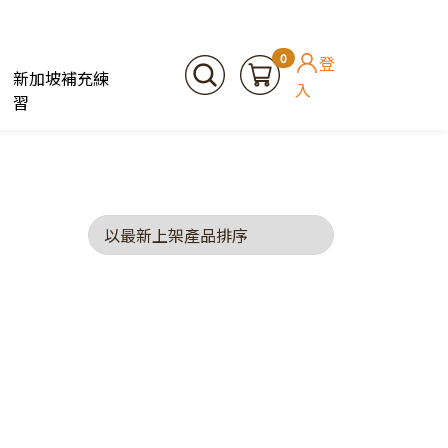
0
登
新加坡補充練
入
習