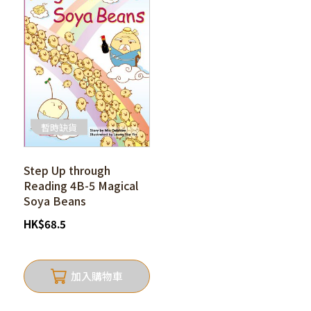
暫時缺貨
Step Up through
Reading 4B-5 Magical
Soya Beans
HK
$
68.5
加入購物車