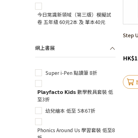
今日常識新領域（第三版）模擬試
卷 五年級 60元2本 及 單本40元
Step U
網上書展
HK
$
1
Super i-Pen 點讀筆 8折
𝗣𝗹𝗮𝘆𝗳𝗮𝗰𝘁𝗼 𝗞𝗶𝗱𝘀 數學教具套裝 低
至3折
幼兒繪本 低至 5本67折
Phonics Around Us 學習套裝 低至8
折