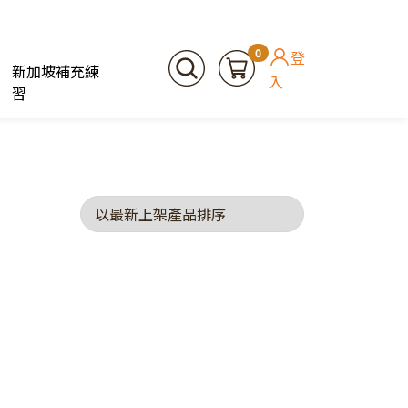
0
登
新加坡補充練
入
習