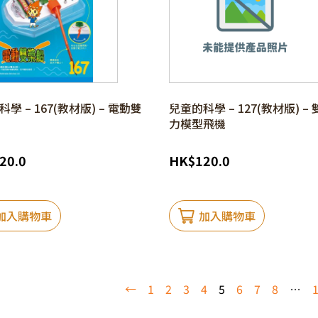
學 – 167(教材版) – 電動雙
兒童的科學 – 127(教材版) –
力模型飛機
20.0
HK
$
120.0
加入購物車
加入購物車
←
1
2
3
4
5
6
7
8
…