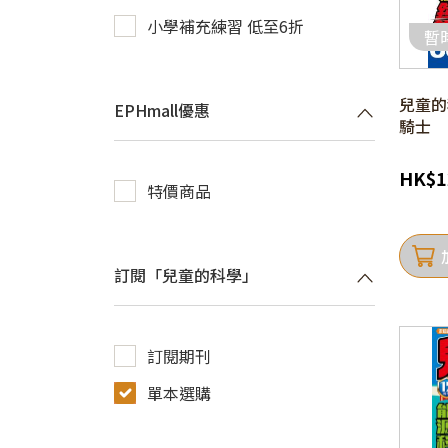
小學補充練習 低至6折
暫
兒童的科
EPHmall優惠
騎士
HK
$
1
特價商品
訂閱「兒童的科學」
訂閱期刊
單本選購