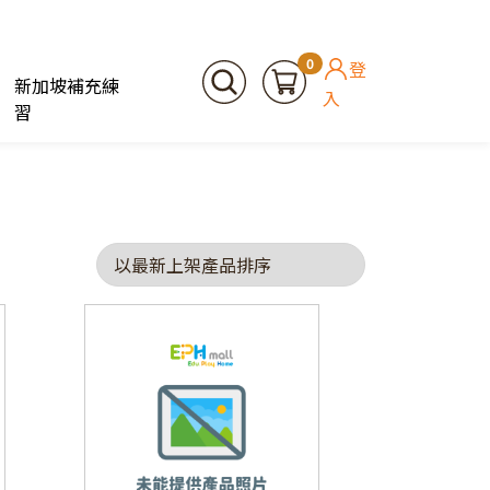
0
登
新加坡補充練
入
習