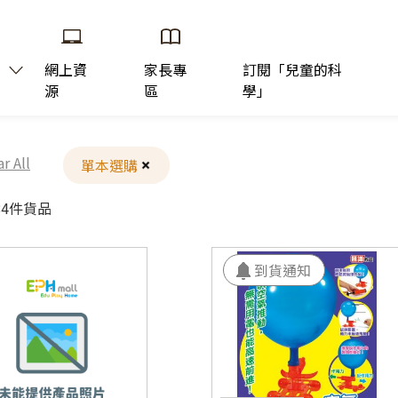
網上資
家長專
訂閱「兒童的科
源
區
學」
ar All
單本選購
84件貨品