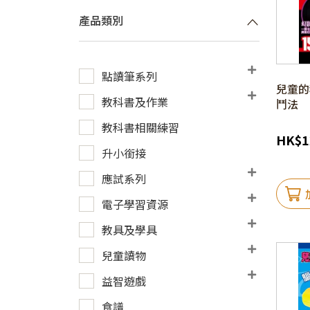
產品類別
點讀筆系列
兒童的科
教科書及作業
鬥法
教科書相關練習
HK
$
1
升小銜接
應試系列
電子學習資源
教具及學具
兒童讀物
益智遊戲
食譜