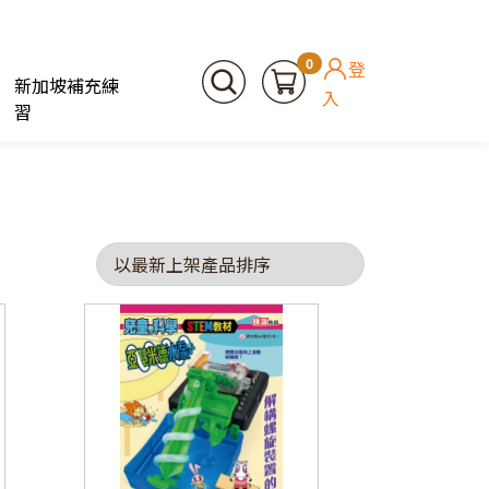
0
登
新加坡補充練
入
習