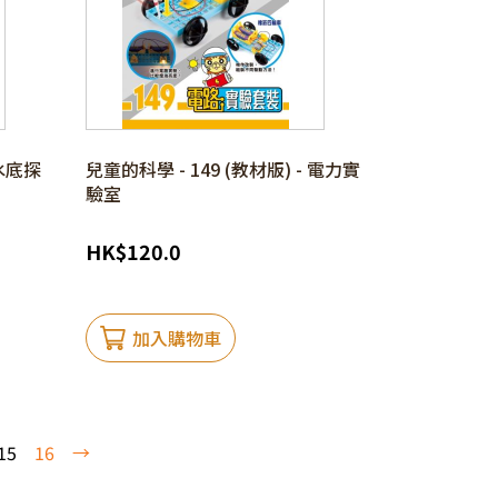
 水底探
兒童的科學 - 149 (教材版) - 電力實
驗室
HK
$
120.0
加入購物車
15
16
→