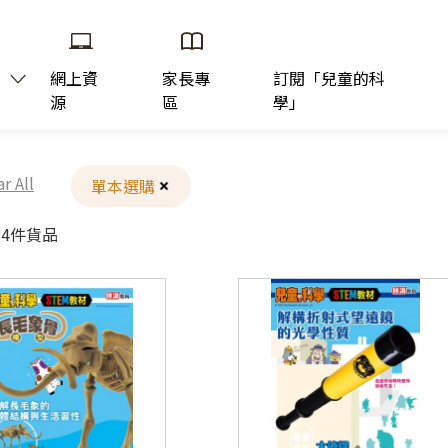
網上資
家長專
訂閱「兒童的科
源
區
學」
ar All
單本選購
84件貨品