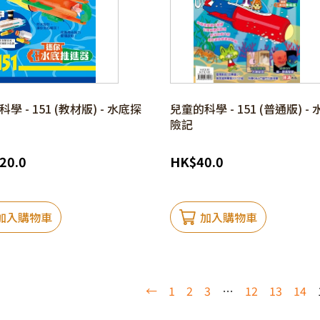
學 - 151 (教材版) - 水底探
兒童的科學 - 151 (普通版) -
險記
20.0
HK
$
40.0
加入購物車
加入購物車
←
1
2
3
…
12
13
14