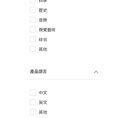
科學
歷史
音樂
視覺藝術
綜合
其他
產品語言
中文
英文
其他