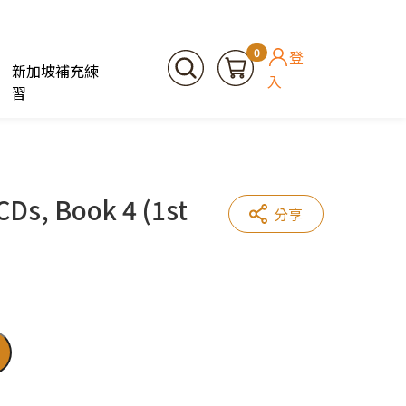
0
登
新加坡補充練
入
習
CDs, Book 4 (1st
分享