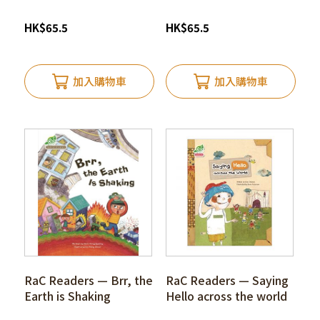
HK
$
65.5
HK
$
65.5
加入購物車
加入購物車
RaC Readers — Brr, the
RaC Readers — Saying
Earth is Shaking
Hello across the world