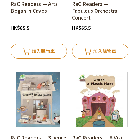
RaC Readers — Arts
RaC Readers —
Began in Caves
Fabulous Orchestra
Concert
HK
$
65.5
HK
$
65.5
加入購物車
加入購物車
RaC Readers — Science
RaC Readers — A Visit