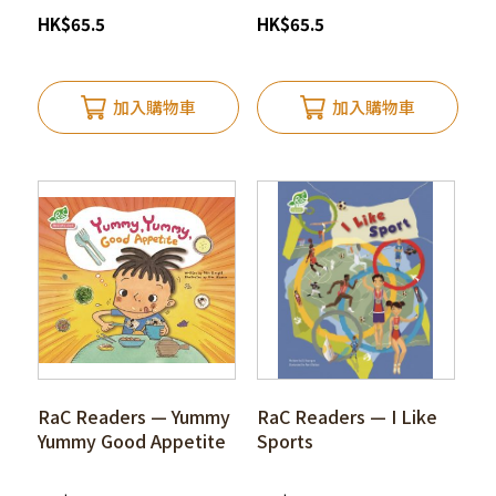
HK
$
65.5
HK
$
65.5
加入購物車
加入購物車
RaC Readers — Yummy
RaC Readers — I Like
Yummy Good Appetite
Sports