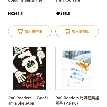
Colour is Sunshine?
are important
HK
$
65.5
HK
$
65.5
加入購物車
加入購物車
RaC Readers — Boo! I
RaC Readers 跨課程英語
am a Skeleton!
圖書 (P3-P6)