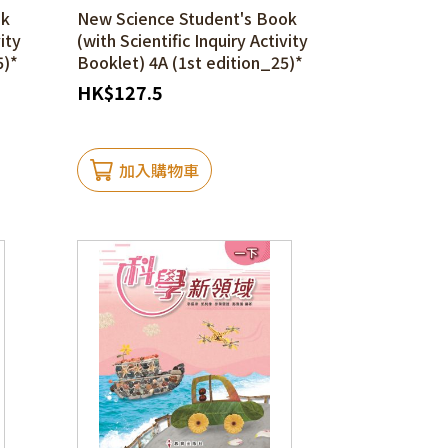
ok
New Science Student's Book
vity
(with Scientific Inquiry Activity
5)*
Booklet) 4A (1st edition_25)*
HK
$
127.5
加入購物車