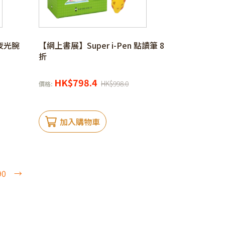
 夜光腕
【網上書展】Super i-Pen 點讀筆 8
折
HK
$
798.4
HK
$
998.0
價格:
加入購物車
90
→