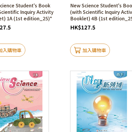
cience Student's Book
New Science Student's Bo
cientific Inquiry Activity
(with Scientific Inquiry Acti
t) 1A (1st edition_25)*
Booklet) 4B (1st edition_2
27.5
HK
$
127.5
加入購物車
加入購物車