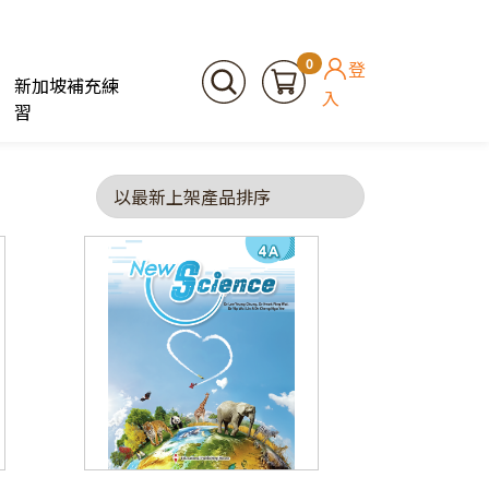
0
登
新加坡補充練
入
習