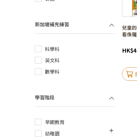
新加坡補充練習
兒童的科
看侏羅
科學科
HK
$
4
英文科
數學科
學習階段
早期教育
幼稚園