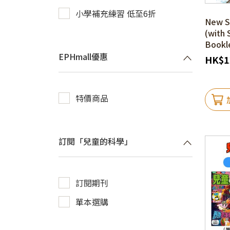
小學補充練習 低至6折
New S
(with S
Bookle
EPHmall優惠
HK
$
1
特價商品
訂閱「兒童的科學」
訂閱期刊
單本選購