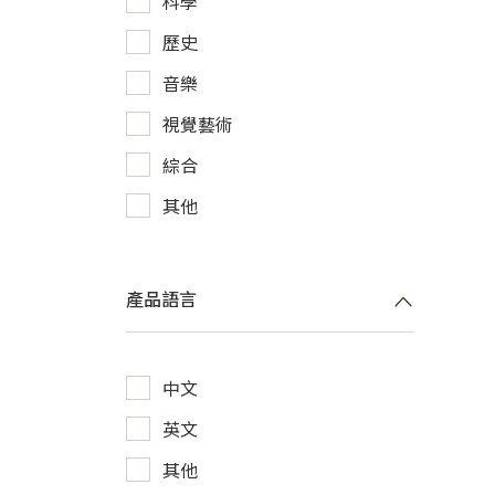
科學
歷史
音樂
視覺藝術
綜合
其他
產品語言
中文
英文
其他