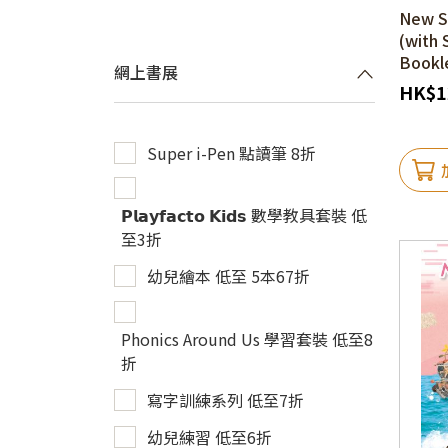
New S
(with S
Bookle
網上書展
HK
$
1
Super i-Pen 點讀筆 8折
𝗣𝗹𝗮𝘆𝗳𝗮𝗰𝘁𝗼 𝗞𝗶𝗱𝘀 數學教具套裝 低
至3折
幼兒繪本 低至 5本67折
Phonics Around Us 學習套裝 低至8
折
寫字訓練系列 低至7折
幼兒練習 低至6折