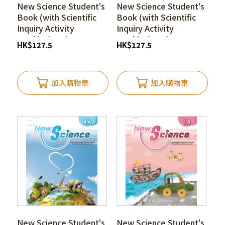
New Science Student's
New Science Student's
Book (with Scientific
Book (with Scientific
Inquiry Activity
Inquiry Activity
Booklet) 1A (1st
Booklet) 4B (1st
HK
$
127.5
HK
$
127.5
edition_25)*
edition_25)*
加入購物車
加入購物車
New Science Student's
New Science Student's