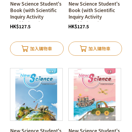
New Science Student's
New Science Student's
Book (with Scientific
Book (with Scientific
Inquiry Activity
Inquiry Activity
Booklet) 1A (1st
Booklet) 4B (1st
HK
$
127.5
HK
$
127.5
edition_25)*
edition_25)*
加入購物車
加入購物車
New Science Student's
New Science Student's